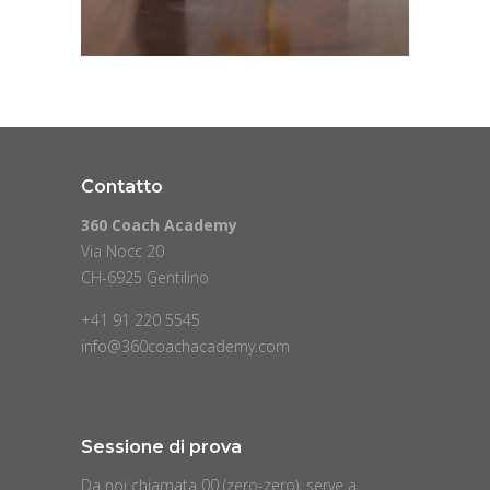
Contatto
360 Coach Academy
Via Nocc 20
CH-6925 Gentilino
+41 91 220 5545
info@360coachacademy.com
Sessione di prova
Da noi chiamata 00 (zero-zero), serve a